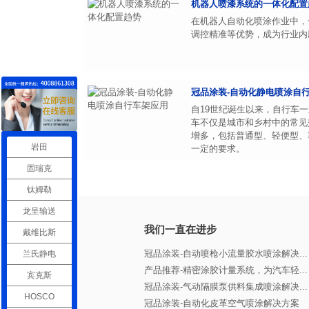
机器人喷漆系统的一体化配置
在机器人自动化喷涂作业中，
调控精准等优势，成为行业内应
冠品涂装-自动化静电喷涂自
自19世纪诞生以来，自行车
车不仅是城市和乡村中的常见
增多，包括普通型、轻便型、
岩田
一定的要求。
固瑞克
钛姆勒
龙呈输送
我们一直在进步
戴维比斯
冠品涂装-自动喷枪小流量胶水喷涂解决...
兰氏静电
产品推荐-精密涂胶计量系统，为汽车轻...
宾克斯
冠品涂装-气动隔膜泵供料集成喷涂解决...
HOSCO
冠品涂装-自动化皮革空气喷涂解决方案