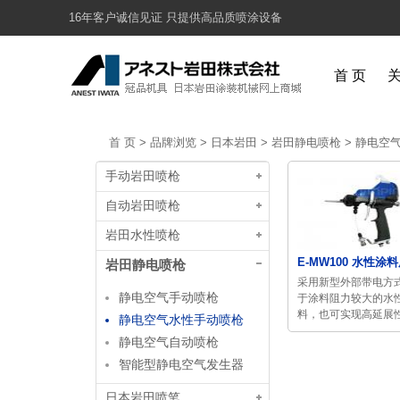
16年客户诚信见证 只提供高品质喷涂设备
首 页
首 页
>
品牌浏览
>
日本岩田
>
岩田静电喷枪
>
静电空
手动岩田喷枪
自动岩田喷枪
岩田水性喷枪
E-MW100 水性涂料
岩田静电喷枪
采用新型外部带电方
静电空气手动喷枪
于涂料阻力较大的水
料，也可实现高延展性.
静电空气水性手动喷枪
静电空气自动喷枪
智能型静电空气发生器
日本岩田喷笔