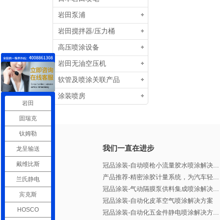
岩田泵浦
岩田搅拌器/压力桶
高压喷涂设备
岩田无油空压机
软管及喷涂关联产品
涂装喷房
岩田
固瑞克
钛姆勒
我们一直在进步
龙呈输送
戴维比斯
冠品涂装-自动喷枪小流量胶水喷涂解决...
产品推荐-精密涂胶计量系统，为汽车轻...
兰氏静电
冠品涂装-气动隔膜泵供料集成喷涂解决...
宾克斯
冠品涂装-自动化皮革空气喷涂解决方案
HOSCO
冠品涂装-自动化五金件静电喷涂解决方...