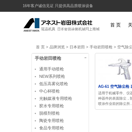
16年客户诚信见证 只提供高品质喷涂设备
首 页
首 页
>
品牌浏览
>
日本岩田
>
手动岩田喷枪
>
空气除
手动岩田喷枪
通用手动喷枪
NEW系列喷枪
低压高雾化喷枪
AG-61 空气除尘枪 岩
中心杯喷枪
适用于机械零件、仪
光触媒液专用喷枪
种器件的表面除尘，
喷涂作业前的除尘所..
胶水专用喷枪
脱模剂喷枪
陶瓷专用喷枪
食品专用喷枪