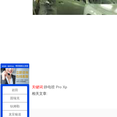
关键词:
静电喷
Pro Xp
岩田
相关文章:
固瑞克
钛姆勒
龙呈输送