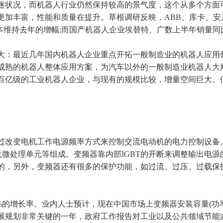
迷状况，而机器人行业仍然保持较高的景气度，这个从多个方面
更加丰富，性能和质量在提升。草根调研反映，ABB、库卡、
本维持去年的增幅;而国产机器人企业埃替特、广数上半年销量同比
大：最近几年国内机器人企业重点开拓一般制造业的机器人应用领
成熟的机器人整体应用方案，为汽车以外的一般制造业机器人大
出现百亿级的工业机器人企业，与现有的规模比较，增量空间巨大
过改变电机工作电源频率方式来控制交流电动机的电力控制设备。
元微处理单元等组成。变频器靠内部IGBT的开断来调整输出电
的，另外，变频器还有很多的保护功能，如过流、过压、过载保
5%的增长率。业内人士预计，现在中国市场上变频器安装容量(功
二五发展规划非常关键的一年，政府工作报告对工业以及公共领域节