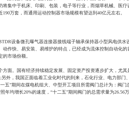
仍将集中于机床、印刷、包装，电子等行业，而烟草机械、医疗
近190万套，而通用运动控制器市场规模有望达到40亿元左右。
GBTDR设备微孔曝气器连接器接线端子轴承保持器小型风电供
动作快、易安装、易维护的特点，已经成为流体控制自动化的首选
定的市场份额。
方面。国有经济持续稳定发展、固定资产投资逐步扩大，尤其是几
套;另外，我国正面临着工业化时代的到来，石化行业、电力部门
五”期间在煤电机组大、中型开工项目所需阀门总计为：阀门总需求
而按照年均增长20%的速度，“十二五”期间阀门的总需求量为26.5