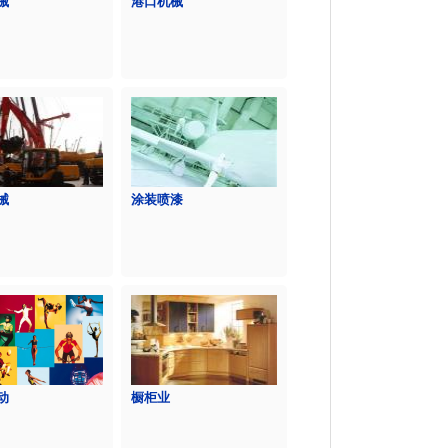
械
港口机械
械
涂装喷漆
动
橱柜业