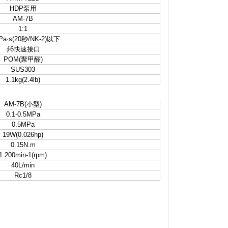
HDP泵用
AM-7B
1:1
Pa·s(20秒/NK-2)以下
∮6快速接口
POM(聚甲醛)
SUS303
1.1kg(2.4lb)
AM-7B(小型)
0.1-0.5MPa
0.5MPa
19W(0.026hp)
0.15N.m
1.200min-1(rpm)
40L/min
Rc1/8