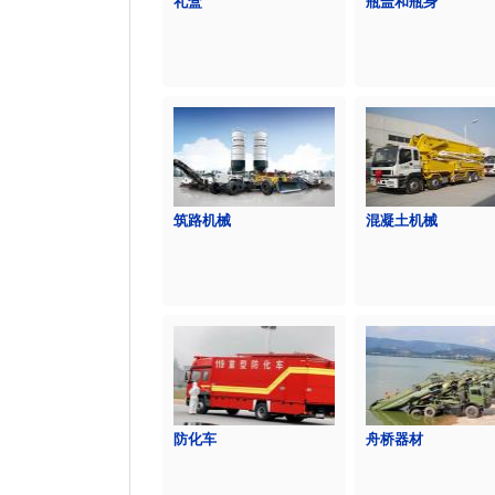
礼盒
瓶盖和瓶身
筑路机械
混凝土机械
防化车
舟桥器材