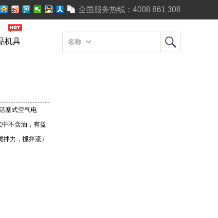
全国服务热线：
4008 861 308
品机具
名称
向活塞式空气电
气中不含油，有益
（搅拌力，搅拌流）