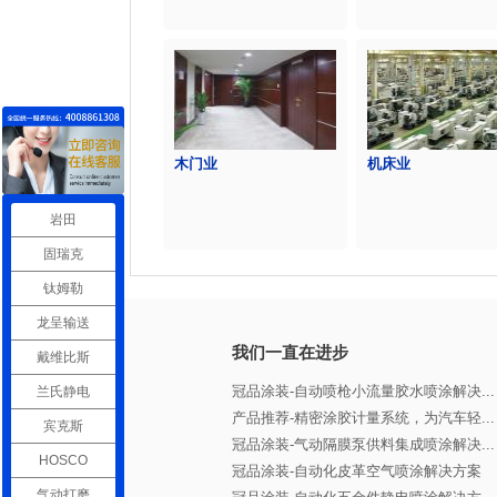
木门业
机床业
岩田
固瑞克
钛姆勒
龙呈输送
我们一直在进步
戴维比斯
冠品涂装-自动喷枪小流量胶水喷涂解决...
兰氏静电
产品推荐-精密涂胶计量系统，为汽车轻...
宾克斯
冠品涂装-气动隔膜泵供料集成喷涂解决...
HOSCO
冠品涂装-自动化皮革空气喷涂解决方案
气动打磨