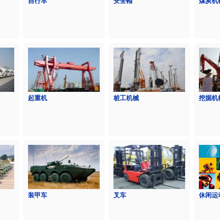
自行车
安全帽
煤炭机
起重机
桩工机械
挖掘机
装甲车
叉车
休闲运