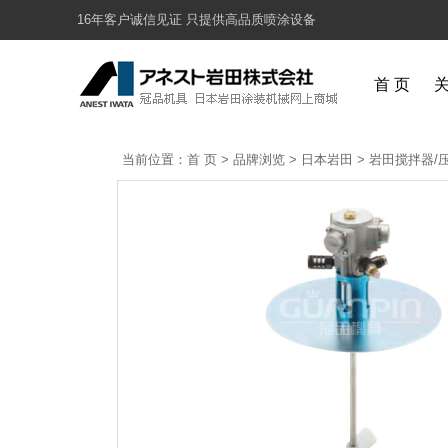
16年客户诚信见证 只提供高品质喷涂设备
首 页
当前位置：
首 页
>
品牌浏览
>
日本岩田
>
岩田搅拌器/