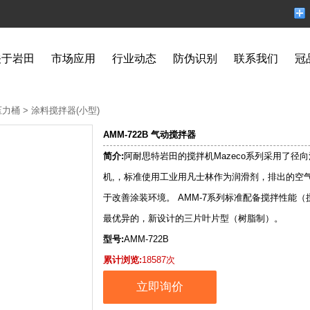
关于岩田
市场应用
行业动态
防伪识别
联系我们
冠
压力桶
>
涂料搅拌器(小型)
AMM-722B 气动搅拌器
简介:
阿耐思特岩田的搅拌机Mazeco系列采用了径
机,，标准使用工业用凡士林作为润滑剂，排出的空
于改善涂装环境。 AMM-7系列标准配备搅拌性能
最优异的，新设计的三片叶片型（树脂制）。
型号:
AMM-722B
累计浏览:
18587次
立即询价