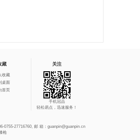
收藏
关注
入收藏
到桌面
为首页
手机冠品
轻松易点，迅速服务！
-27716760, 邮 箱：guanpin@guanpin.cn
漆枪