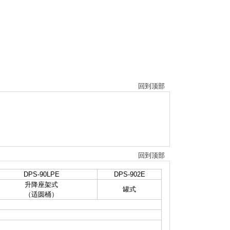
回到顶部
回到顶部
DPS-90LPE
DPS-902E
升降座架式
罐式
（适圆桶）