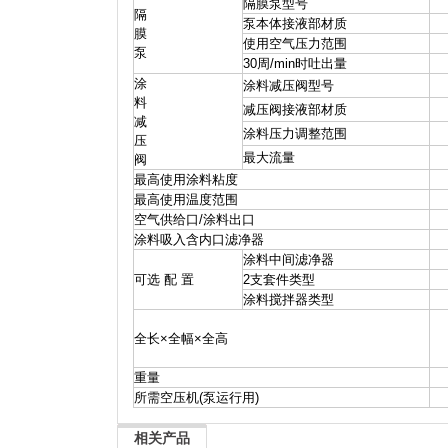
隔膜泵型号
隔
泵本体接液部材质
膜
使用空气压力范围
泵
30周
/min时吐出量
涂
涂料减压阀型号
料
减压阀接液部材质
减
涂料压力调整范围
压
最大流量
阀
最高使用涂料粘度
最高使用温度范围
空气供给口
/涂料出口
涂料吸入含内口滤净器
涂料中间滤净器
可选 配 置
2支套件类型
涂料搅拌器类型
全长×全幅×全高
重量
所需空压机(泵运行用)
相关产品