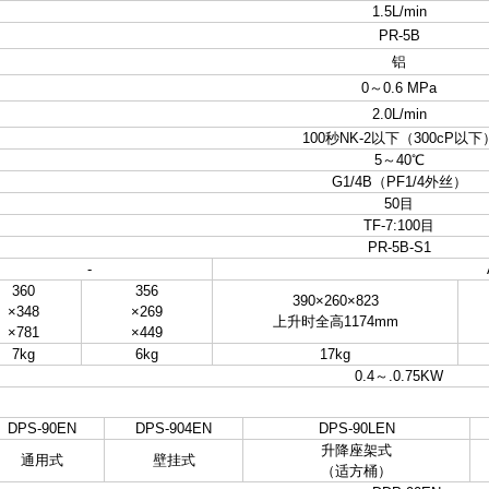
1.5L/min
PR-5B
铝
0～
0.6 MPa
2.0L/min
100秒
NK-2以下（300cP以下
5～
40℃
G1/4B（
PF1/4外丝）
50目
TF-7:100目
PR-5B-S1
-
360
356
390×
260×823
×348
×269
上升时全高1174mm
×781
×449
7kg
6kg
17kg
0.4～
.0.75KW
DPS-90EN
DPS-904EN
DPS-90LEN
升降座架式
通用式
壁挂式
（适方桶）