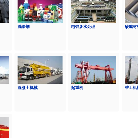
洗涤剂
电镀废水处理
酸碱材
混凝土机械
起重机
桩工机