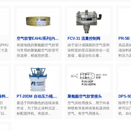
空气软管EAHU系列(内...
FCV-31 流量控制阀
PR-5
PHU
有接地线的聚氨酯空气软管
由于设计成隔膜的空气室和
高品质
尺寸及
与常用的聚氨酯空气软管可
涂料室的受压面积存在一定
须涂料
供选择，根据您的需...
差值，最适合吐出量...
料压力及
料...
PT-20DM 自动压力桶,...
聚氨酯空气软管接头
DPS-9
日
最适于同样颜色的连续涂装
空气供给用接头，用于向各
除用于
用于手
作业，为了防止涂料沉淀，
种喷枪等各种涂装机器供给
样可以
...
标配搅拌机。有提供...
空气。有空气用接头...
机、自动