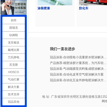
涂装喷漆
防化车
岩田
固瑞克
钛姆勒
龙呈输送
我们一直在进步
戴维比斯
冠品涂装-自动喷枪小流量胶水喷涂解决...
兰氏静电
产品推荐-精密涂胶计量系统，为汽车轻...
宾克斯
冠品涂装-气动隔膜泵供料集成喷涂解决...
HOSCO
冠品涂装-自动化皮革空气喷涂解决方案
气动打磨
冠品涂装-自动化五金件静电喷涂解决方...
解决方案
技术支持
地 址: 广东省深圳市光明区玉塘街道根玉路1152号宏发高新产业
网
冠品其他