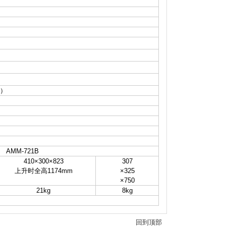
下）
AMM-721B
410×300×823
307
上升时全高1174mm
×325
×750
21kg
8kg
回到顶部