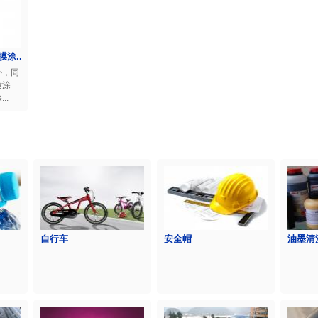
膜涂...
外，同
喷涂
..
自行车
安全帽
油墨清