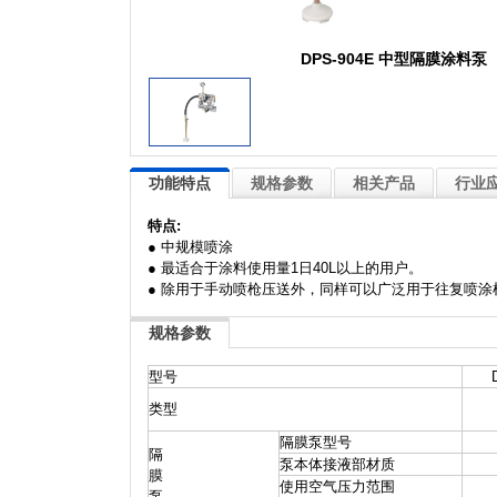
DPS-904E 中型隔膜涂料泵
功能特点
规格参数
相关产品
行业
特点:
● 中规模喷涂
● 最适合于涂料使用量1日40L以上的用户。
● 除用于手动喷枪压送外，同样可以广泛用于往复喷
规格参数
型号
类型
隔膜泵型号
隔
泵本体接液部材质
膜
使用空气压力范围
泵