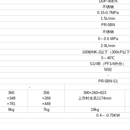
DDP-90EN
不锈钢
0.15-0.7MPa
1.5L/min
PR-5BN
不锈钢
0～
0.6 MPa
2.0L/min
100秒
NK-2以下（300cP以
5～
40℃
G1/4B（
PF1/4外丝）
50目
-
PR-5BN-S1
-
360
356
390×260×823
×348
×269
上升时全高1174mm
×781
×449
9kg
7kg
19kg
0.4～
.0.75KW