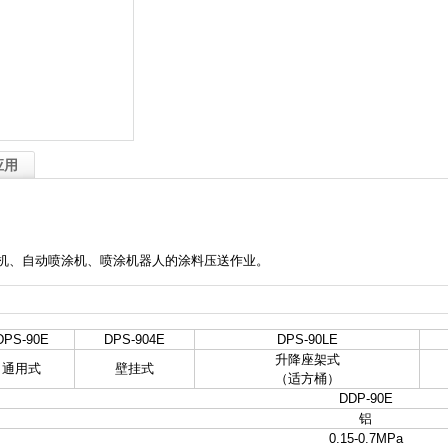
应用
涂机、自动喷涂机、喷涂机器人的涂料压送作业。
DPS-90E
DPS-904E
DPS-90LE
升降座架式
通用式
壁挂式
（适方桶）
DDP-90E
铝
0.15-0.7MPa