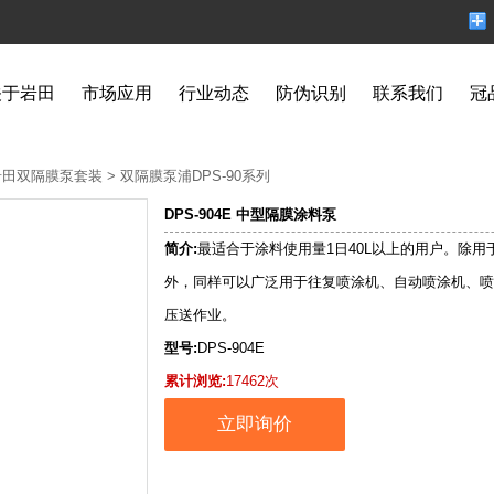
关于岩田
市场应用
行业动态
防伪识别
联系我们
冠
岩田双隔膜泵套装
>
双隔膜泵浦DPS-90系列
DPS-904E 中型隔膜涂料泵
简介:
最适合于涂料使用量1日40L以上的用户。除用
外，同样可以广泛用于往复喷涂机、自动喷涂机、喷
压送作业。
型号:
DPS-904E
累计浏览:
17462次
立即询价