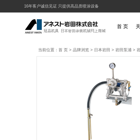
16年客户诚信见证 只提供高品质喷涂设备
首 页
当前位置：
首 页
>
品牌浏览
>
日本岩田
>
岩田泵浦
>