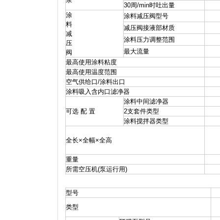
30周
/min时吐出量
涂
涂料减压阀型号
料
减压阀接液部材质
减
涂料压力调整范围
压
最大流量
阀
最高使用涂料粘度
最高使用温度范围
空气供给口
/涂料出口
涂料吸入含内口滤净器
涂料中间滤净器
可选 配 置
2支套件类型
涂料搅拌器类型
全长×全幅×全高
重量
所需空压机(泵运行用)
型号
类型