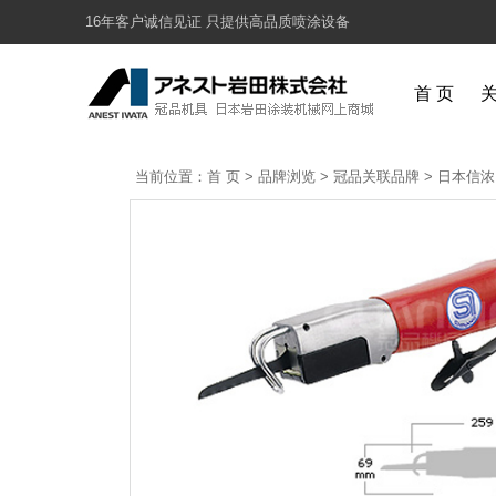
16年客户诚信见证 只提供高品质喷涂设备
首 页
当前位置：
首 页
>
品牌浏览
>
冠品关联品牌
>
日本信浓