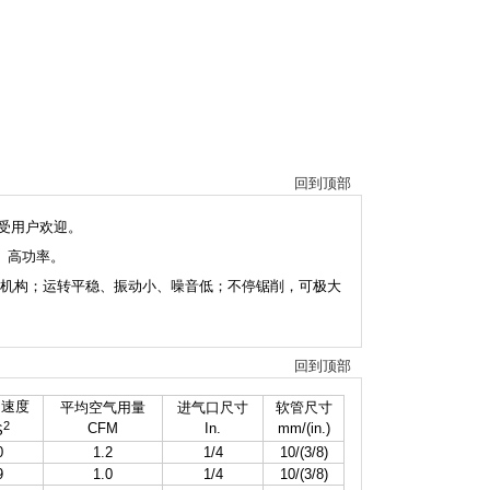
回到顶部
很受用户欢迎。
动、高功率。
通过齿轮机构；运转平稳、振动小、噪音低；不停锯削，可极大
回到顶部
加速度
平均空气用量
进气口尺寸
软管尺寸
2
CFM
In.
mm/(in.)
S
0
1.2
1/4
10/(3/8)
9
1.0
1/4
10/(3/8)