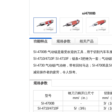
si4700B
功能特点
规格参数
相关产品
SI-4700B:气动锯是最受欢迎的工具，用于切割
SI-4710/4710F:SI-4710F：锯条+3把锉为
SI-4730:气动锯/气动锉，带有回转马达；SI-4
减轻操作者的疲劳，令人惊奇。
规格参数
锉刀刀柄开口尺寸
切割
型号
mm/（in.）
mm/（
SI-4700B
-
3/（1
SI-4710/4710F
5/（3/6）
3/（1