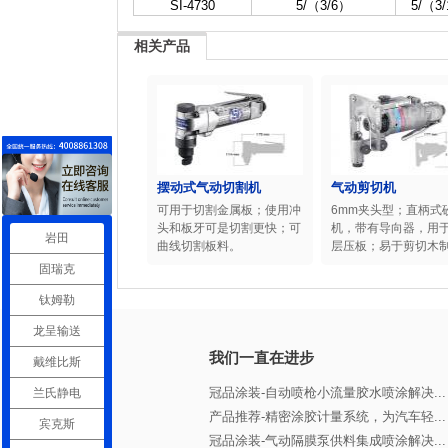
SI-4730
5/（3/6）
5/（3
相关产品
摆动式气动切割机
气动剪切机
可用于切割金属板；使用冲
6mm夹头型；直柄式
头和板牙可是切割更快；可
机，带有导向器，用
岩田
曲线切割板料。
层压板；易于剪切木制.
固瑞克
钛姆勒
龙呈输送
我们一直在进步
戴维比斯
冠品涂装-自动喷枪小流量胶水喷涂解决...
兰氏静电
产品推荐-精密涂胶计量系统，为汽车轻...
宾克斯
冠品涂装-气动隔膜泵供料集成喷涂解决...