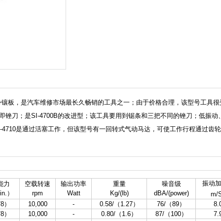
汽车车身镶板，是汽车维修市场最长久畅销的工具之一；由于价格合理，该型号工具
一套；气动锯即锉刀；是SI-4700B的改进型；该工具要用到锯条和三把不同的锉刀；低振
700B及SI-4710是通过活塞工作，但该型号有一回转式气动马达，可使工作行程
振动
能力
空载转速
输出功率
重量
噪音级
in.）
rpm
Watt
Kg/(lb)
dBA/(power)
m/
/8）
10,000
-
0.58/（1.27）
76/（89）
8.
/8）
10,000
-
0.80/（1.6）
87/（100）
7.