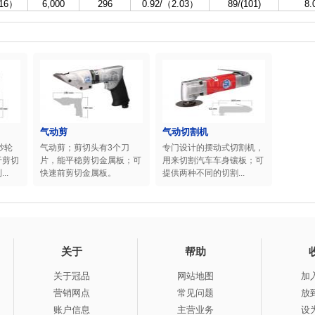
/16）
6,000
296
0.92/（2.03）
89/(101)
8.
气动剪
气动切割机
砂轮
气动剪；剪切头有3个刀
专门设计的摆动式切割机，
于剪切
片，能平稳剪切金属板；可
用来切割汽车车身镶板；可
..
快速前剪切金属板。
提供两种不同的切割...
关于
帮助
关于冠品
网站地图
加
营销网点
常见问题
放
账户信息
主营业务
设