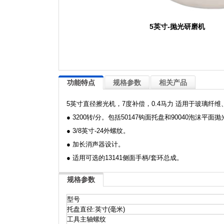
5英寸-抛光研磨机
功能特点
规格参数
相关产品
5英寸直径擦光机，7度补偿，0.4马力 适用于玻璃纤
● 3200转/分。包括50147钩面托盘和90040泡沫平面
● 3/8英寸-24外螺纹。
● 加长消声器设计。
● 适用可选的13141侧面手柄/套环总成。
规格参数
型号
托盘直径:英寸(毫米)
工具主轴螺纹