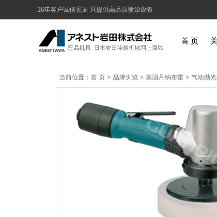
16年客户诚信见证 只提供高品质喷涂设备
首 页
当前位置：
首 页
>
品牌浏览
>
美国丹纳布雷
>
气动抛光