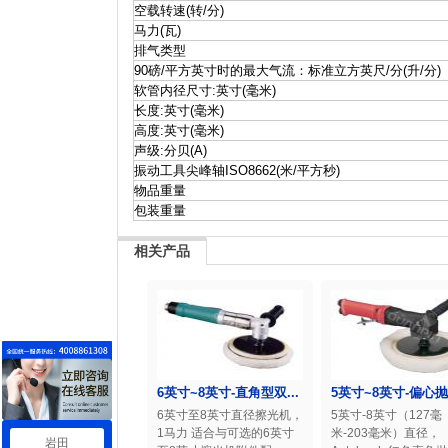
空载转速(转/分)
马力(瓦)
排气类型
90磅/平方英寸时的最大气流：标准立方英尺/分(升/分)
软管内径尺寸:英寸(毫米)
长度:英寸(毫米)
高度:英寸(毫米)
声级:分贝(A)
振动工具尖峰轴ISO8662(米/平方秒)
物品重量
包装重量
相关产品
6英寸~8英寸-直角型双...
5英寸~8英寸-偏心抛光
6英寸至8英寸直径擦光机，
5英寸-8英寸（127毫
1马力 适合与可选的6英寸
米-203毫米）直径，
岩田