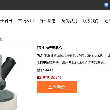
关于岩田
市场应用
行业动态
防伪识别
联系我们
冠
机
5英寸-抛光研磨机
简介:
专业油漆面抛光磨砂机，5英寸直径擦光机，7度
适用于玻璃纤维、塑料及其他材料的擦光和抛光。
型号:
51430
累计浏览:
15337次
立即询价