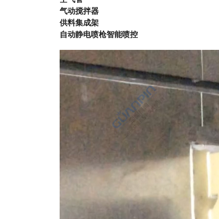
气动搅拌器
供料集成架
自动静电喷枪智能喷控