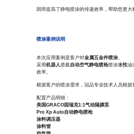
因而提高了静电喷涂的传递效率，帮助您更大
喷涂案例说明
本次应用案例是客户对
金属五金件喷涂
。
采用
机器人
搭载
自动空气静电喷枪
喷涂
水性
油
效率。
根据客户的喷涂需求，冠品专业技术人员根据
配置产品明细：
美国GRACO固瑞克1:1气动隔膜泵
Pro Xp Auto自动静电喷枪
涂料调压器
涂料管
空气管