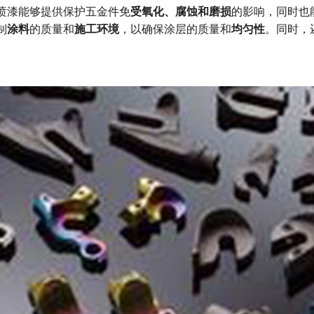
喷漆能够提供保护五金件免
受氧化、腐蚀和磨损
的影响，同时也
制
涂料
的质量和
施工环境
，以确保涂层的质量和
均匀性
。同时，