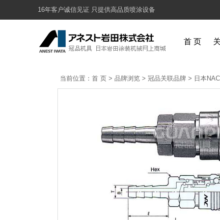
16年客户诚信见证 只提供高品质喷涂设备
首 页
当前位置：
首 页
>
品牌浏览
>
冠品关联品牌
>
日本NAC