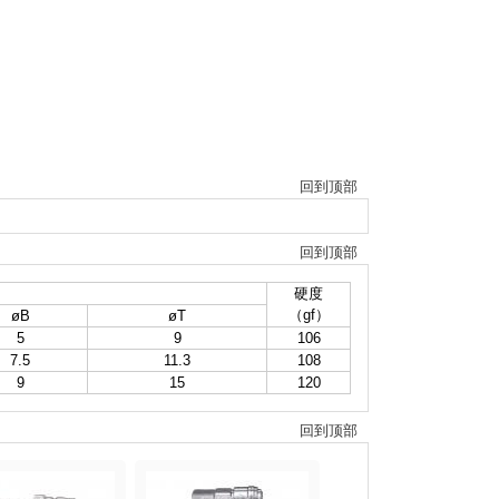
回到顶部
回到顶部
硬度
（gf）
øB
øT
5
9
106
7.5
11.3
108
9
15
120
回到顶部