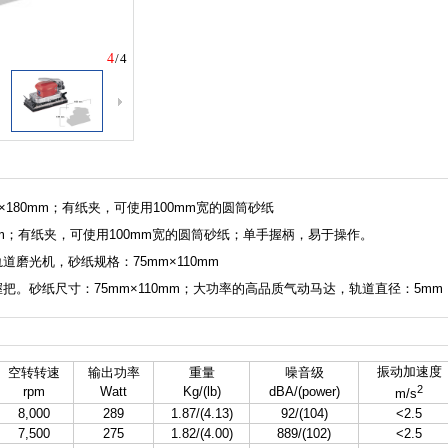
4
/4
m×180mm；有纸夹，可使用100mm宽的圆筒砂纸
m×180mm；有纸夹，可使用100mm宽的圆筒砂纸；单手握柄，易于操作。
式轨道磨光机，砂纸规格：75mm×110mm
，带有握把。砂纸尺寸：75mm×110mm；大功率的高品质气动马达，轨道直径：5mm
振动加速度
空转转速
输出功率
重量
噪音级
2
rpm
Watt
Kg/(lb)
dBA/(power)
m/s
8,000
289
1.87/(4.13)
92/(104)
<2.5
7,500
275
1.82/(4.00)
889/(102)
<2.5