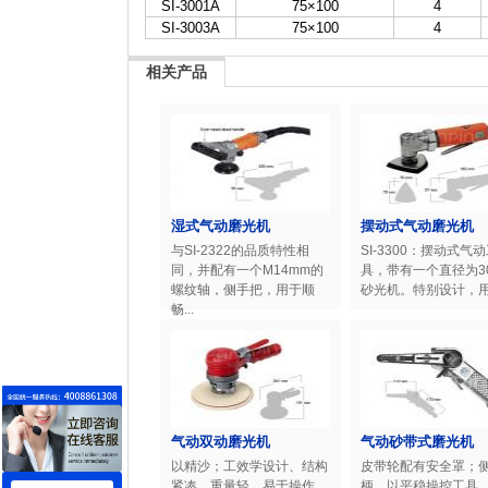
SI-3001A
75×100
4
SI-3003A
75×100
4
相关产品
湿式气动磨光机
摆动式气动磨光机
与SI-2322的品质特性相
SI-3300：摆动式气
同，并配有一个M14mm的
具，带有一个直径为3
螺纹轴，侧手把，用于顺
砂光机。特别设计，用于
畅...
气动双动磨光机
气动砂带式磨光机
以精沙；工效学设计、结构
皮带轮配有安全罩；
紧凑、重量轻、易于操作,
柄，以平稳操控工具