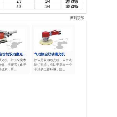
2.3
1/4
10/ (3/8)
2.8
1/4
10/ (3/8)
回到顶部
尘齿轮双动磨光...
气动除尘双动磨光机
砂光机，带有5”魔术
除尘是双动砂光机；自生式
速低，扭矩高；由于
除尘系统，有助于床在一个
机构，所...
干净的工作环境，防...