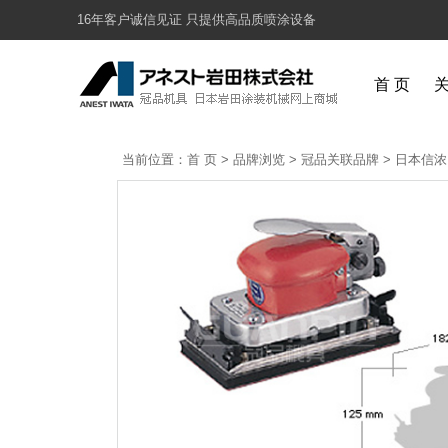
16年客户诚信见证 只提供高品质喷涂设备
首 页
当前位置：
首 页
>
品牌浏览
>
冠品关联品牌
>
日本信浓