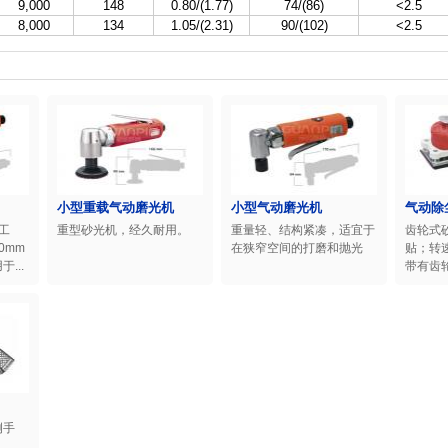
9,000
148
0.80/(1.77)
74/(86)
<2.5
8,000
134
1.05/(2.31)
90/(102)
<2.5
小型重载气动磨光机
小型气动磨光机
气动除
动工
重型砂光机，经久耐用。
重量轻、结构紧凑，适宜于
齿轮式
0mm
在狭窄空间的打磨和抛光
贴；转
...
带有齿轮
侧手
。