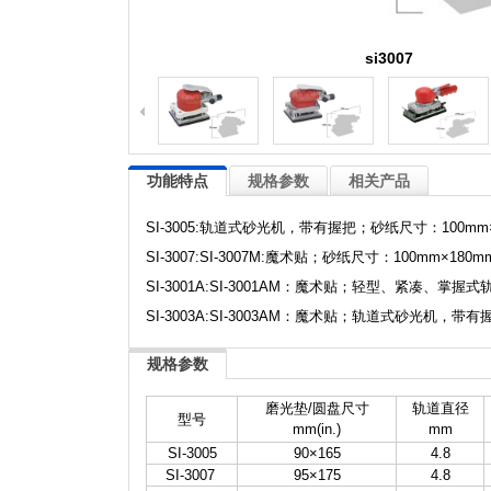
si3007
功能特点
规格参数
相关产品
SI-3005:轨道式砂光机，带有握把；砂纸尺寸：100m
SI-3007:SI-3007M:魔术贴；砂纸尺寸：100m
SI-3001A:SI-3001AM：魔术贴；轻型、紧凑、掌握
SI-3003A:SI-3003AM：魔术贴；轨道式砂光机
规格参数
磨光垫/圆盘尺寸
轨道直径
型号
mm(in.)
mm
SI-3005
90×165
4.8
SI-3007
95×175
4.8