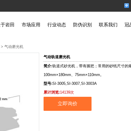
关于岩田
市场应用
行业动态
防伪识别
联系我们
冠
>
气动磨光机
气动轨道磨光机
简介:
轨道式砂光机，带有握把；常用的砂纸尺寸的
100mm×180mm、75mm×110mm。
型号:
SI-3005,SI-3007,SI-3003A
累计浏览:
14139次
立即询价