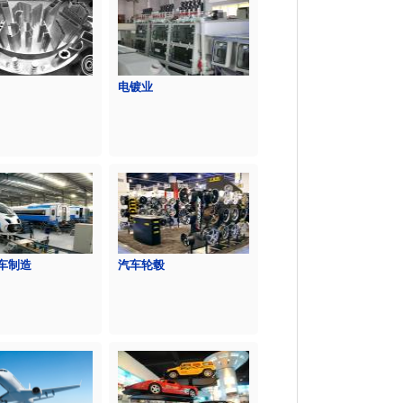
电镀业
车制造
汽车轮毂