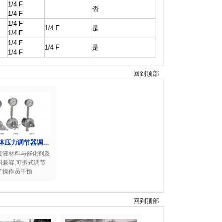
1/4 F
否
1/4 F
1/4 F
1/4 F
是
1/4 F
1/4 F
1/4 F
是
1/4 F
回到顶部
体压力调节器调...
接液材料与催化剂及
料兼容,可拆式调节
了操作员干预
回到顶部