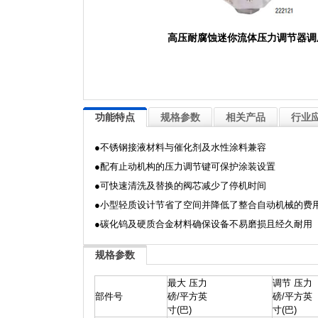
高压耐腐蚀迷你流体压力调节器调
功能特点
规格参数
相关产品
行业
●不锈钢接液材料与催化剂及水性涂料兼容
●配有止动机构的压力调节键可保护涂装设置
●可快速清洗及替换的阀芯减少了停机时间
●小型轻质设计节省了空间并降低了整合自动机械的费
●碳化钨及硬质合金材料确保设备不易磨损且经久耐用
规格参数
最大 压力
调节 压力
部件号
磅/平方英
磅/平方英
寸(巴)
寸(巴)