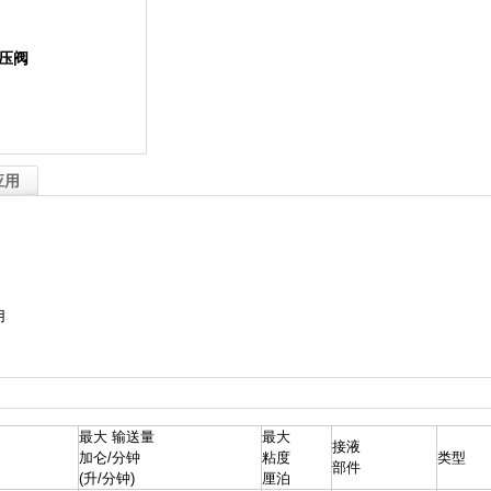
压阀
应用
用
最大 输送量
最大
接液
加仑/分钟
粘度
类型
部件
(升/分钟)
厘泊