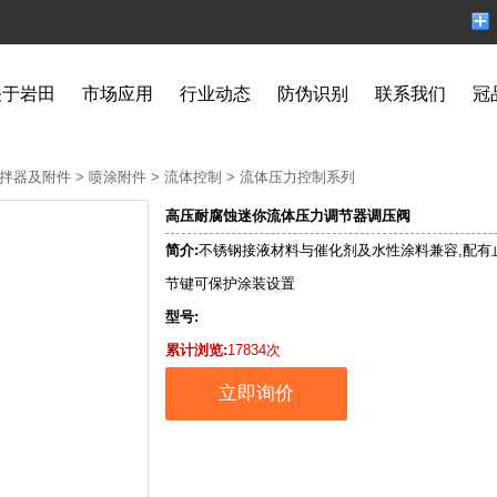
关于岩田
市场应用
行业动态
防伪识别
联系我们
冠
拌器及附件
>
喷涂附件
>
流体控制
>
流体压力控制系列
高压耐腐蚀迷你流体压力调节器调压阀
简介:
不锈钢接液材料与催化剂及水性涂料兼容,配有
节键可保护涂装设置
型号:
累计浏览:
17834次
立即询价