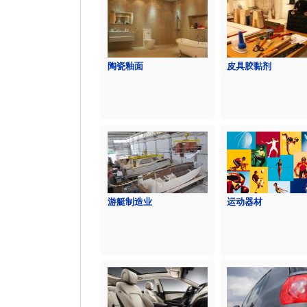
陶瓷釉面
皮具胶黏剂
游艇制造业
运动器材