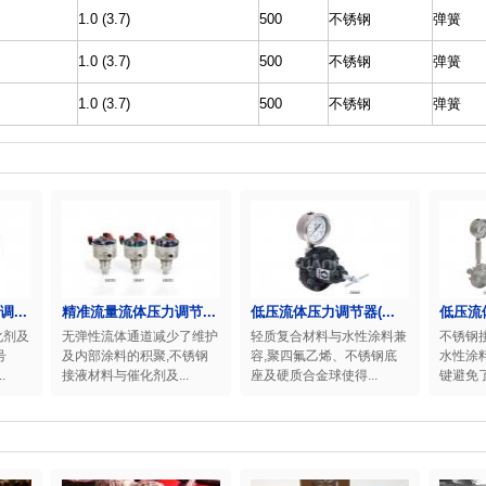
1.0 (3.7)
500
不锈钢
弹簧
1.0 (3.7)
500
不锈钢
弹簧
1.0 (3.7)
500
不锈钢
弹簧
...
精准流量流体压力调节...
低压流体压力调节器(...
低压流
化剂及
无弹性流体通道减少了维护
轻质复合材料与水性涂料兼
不锈钢
号
及内部涂料的积聚,不锈钢
容,聚四氟乙烯、不锈钢底
水性涂
.
接液材料与催化剂及...
座及硬质合金球使得...
键避免