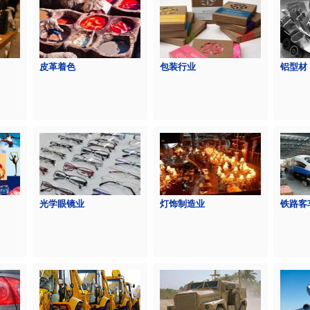
皮革着色
包装行业
铝型材
光学眼镜业
灯饰制造业
铁路客