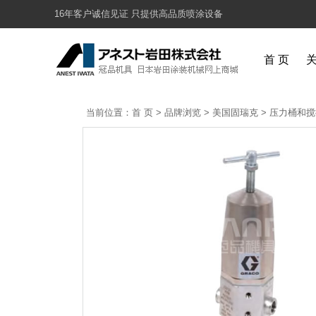
16年客户诚信见证 只提供高品质喷涂设备
首 页
当前位置：
首 页
>
品牌浏览
>
美国固瑞克
>
压力桶和搅