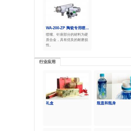
WA-200-ZP 陶瓷专用喷...
喷嘴、针座部分的材料为硬
质合金，具有优良的耐磨损
性。
行业应用
礼盒
瓶盖和瓶身