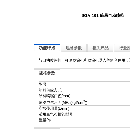
SGA-101 简易自动喷枪
功能特点
规格参数
相关产品
行业
与自动喷涂机、往复喷涂机和喷涂机器人等组合使用，
规格参数
型号
塗料供应方式
塗料喷嘴口径(mm)
2
喷塗空气压力(MPa(kgf/cm
))
空气使用量(L/min)
适用空气枪帽的型号
重量(g)