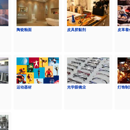
陶瓷釉面
皮具胶黏剂
皮革着
运动器材
光学眼镜业
灯饰制