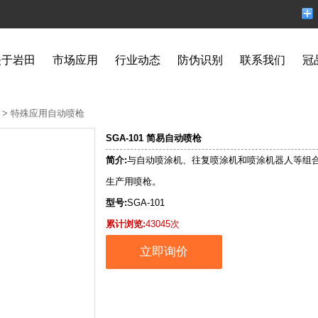
关于岩田
市场应用
行业动态
防伪识别
联系我们
冠
>
特殊应用自动喷枪
SGA-101 简易自动喷枪
简介:
与自动喷涂机、往复喷涂机和喷涂机器人等组
生产用喷枪。
型号:
SGA-101
累计浏览:
43045次
立即询价