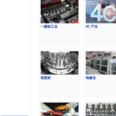
一般轻工业
4C 产业
铝型材
电镀业