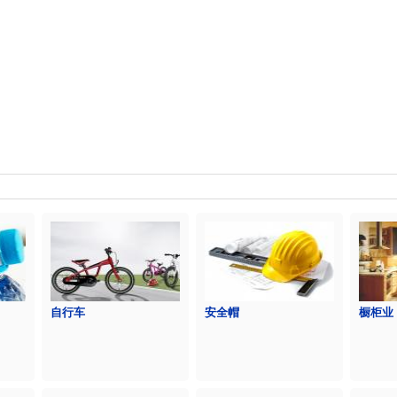
自行车
安全帽
橱柜业