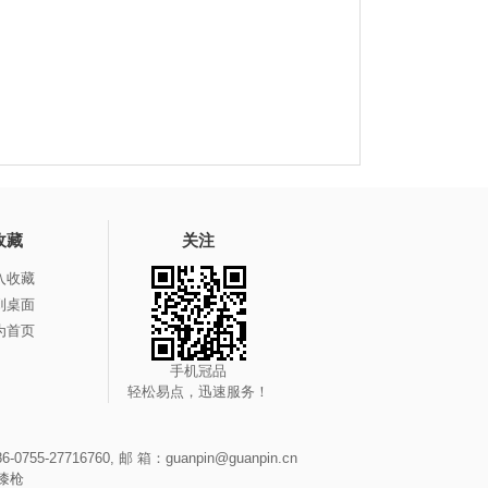
收藏
关注
入收藏
到桌面
为首页
手机冠品
轻松易点，迅速服务！
-27716760, 邮 箱：guanpin@guanpin.cn
漆枪