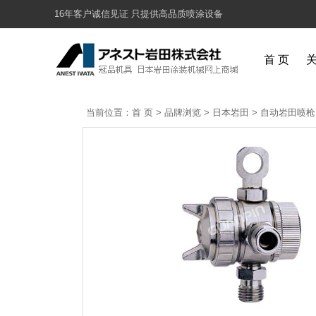
16年客户诚信见证 只提供高品质喷涂设备
首 页
当前位置：
首 页
>
品牌浏览
>
日本岩田
>
自动岩田喷枪