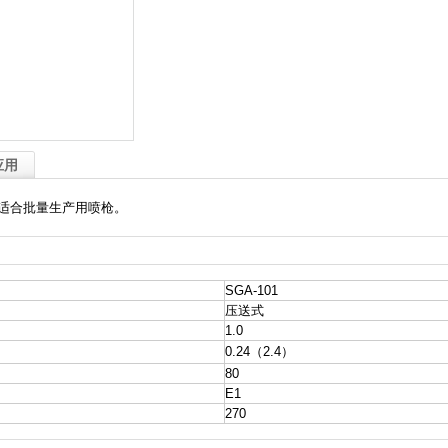
应用
适合批量生产用喷枪。
SGA-101
压送式
1.0
0.24（2.4）
80
E1
270