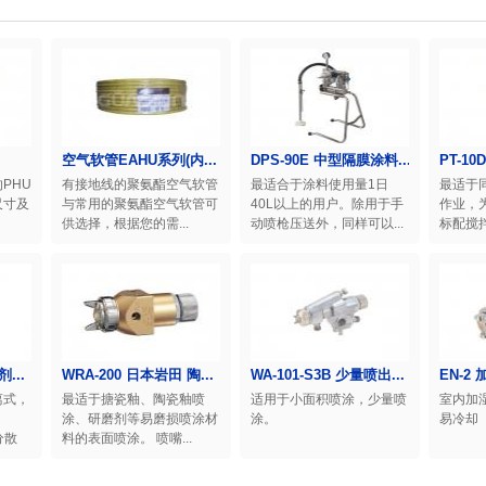
空气软管EAHU系列(内...
DPS-90E 中型隔膜涂料...
PT-10
PHU
有接地线的聚氨酯空气软管
最适合于涂料使用量1日
最适于
尺寸及
与常用的聚氨酯空气软管可
40L以上的用户。除用于手
作业，
供选择，根据您的需...
动喷枪压送外，同样可以...
标配搅拌
...
WRA-200 日本岩田 陶...
WA-101-S3B 少量喷出...
EN-2
离式，
最适于搪瓷釉、陶瓷釉喷
适用于小面积喷涂，少量喷
室内加
涂、研磨剂等易磨损喷涂材
涂。
易冷却
分散
料的表面喷涂。 喷嘴...