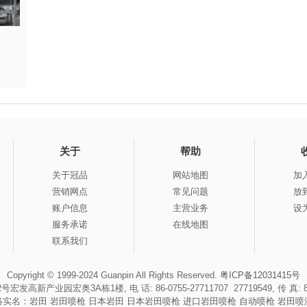
关于
帮助
关于冠品
网站地图
加
营销网点
常见问题
放
账户信息
主营业务
设
服务承诺
在线地图
联系我们
Copyright © 1999-2024 Guanpin All Rights Reserved.
粤ICP备12031415号
园宏奥3A栋1楼, 电 话: 86-0755-27711707 27719549, 传 真: 86-0755
络实名：
岩田
岩田喷枪
日本岩田
日本岩田喷枪
进口岩田喷枪
自动喷枪
岩田喷