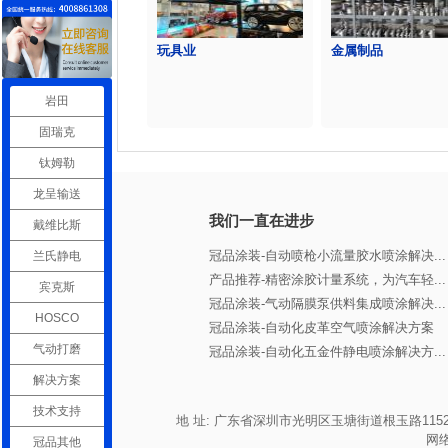
玩具业
金属制品
岩田
固瑞克
钛姆勒
龙呈输送
我们一直在进步
戴维比斯
冠品涂装-自动喷枪小流量胶水喷涂解决...
兰氏静电
产品推荐-精密涂胶计量系统，为汽车轻...
宾克斯
冠品涂装-气动隔膜泵供料集成喷涂解决...
HOSCO
冠品涂装-自动化皮革空气喷涂解决方案
气动打磨
冠品涂装-自动化五金件静电喷涂解决方...
解决方案
技术支持
地 址: 广东省深圳市光明区玉塘街道根玉路1152号宏发高新产业
网
冠品其他