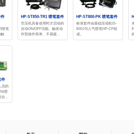
套件
HP-ST850-TR1 喷笔套件
HP-ST800-PK 喷笔套件
空压机具备使用时才启动的
标准套件由基础压缩机IS-
涂的喷笔
自动ON/OFF功能。触发动
800J与人气喷笔HP-CP组
的触
作型操作简单、不易疲...
成。
套件
人员的
N(喷
合...