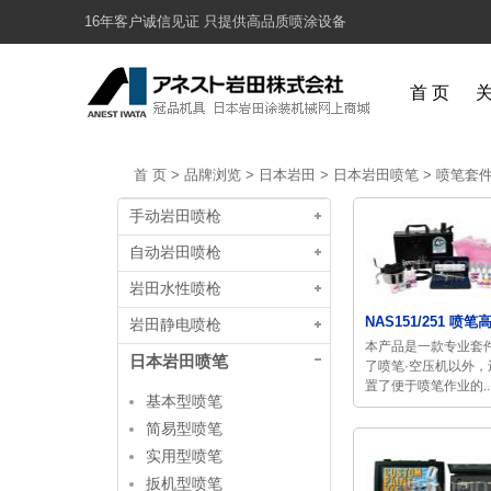
16年客户诚信见证 只提供高品质喷涂设备
首 页
首 页
>
品牌浏览
>
日本岩田
>
日本岩田喷笔
>
喷笔套
手动岩田喷枪
自动岩田喷枪
岩田水性喷枪
NAS151/251 喷笔高
岩田静电喷枪
本产品是一款专业套
日本岩田喷笔
了喷笔·空压机以外，
置了便于喷笔作业的..
基本型喷笔
简易型喷笔
实用型喷笔
扳机型喷笔