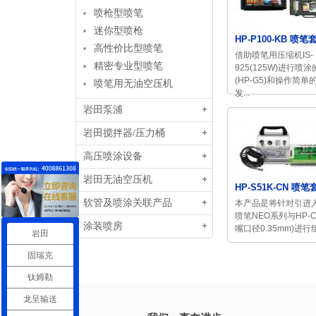
喷枪型喷笔
迷你型喷枪
HP-P100-KB 喷笔
高性价比型喷笔
借助喷笔用压缩机IS-
精密专业型喷笔
925(125W)进行喷
(HP-G5)和操作简单
喷笔用无油空压机
发...
岩田泵浦
岩田搅拌器/压力桶
高压喷涂设备
岩田无油空压机
HP-S51K-CN 喷笔
软管及喷涂关联产品
本产品是将针对引进
喷笔NEO系列与HP-C
涂装喷房
嘴口径0.35mm)进行组
岩田
固瑞克
钛姆勒
龙呈输送