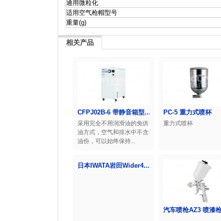
通用微粒化
适用空气枪帽型号
重量(g)
相关产品
CFPJ02B-6 带静音箱型...
PC-5 重力式喷杯
采用完全不用润滑油的免供
重力式喷杯
油方式，空气和排水中不含
油份，可以始终保持...
日本IWATA岩田Wider4...
汽车喷枪AZ3 喷漆枪高