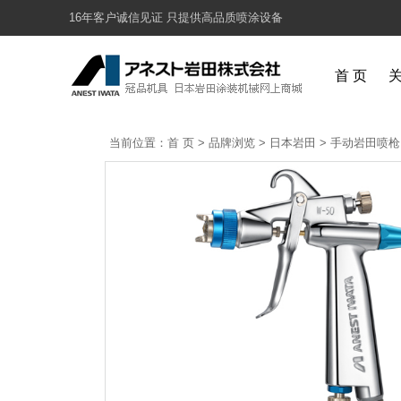
16年客户诚信见证 只提供高品质喷涂设备
首 页
当前位置：
首 页
>
品牌浏览
>
日本岩田
>
手动岩田喷枪