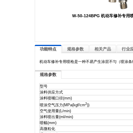
W-50-124BPG 机动车修补专用
功能特点
规格参数
相关产品
行业
机动车修补专用喷枪是一种不易产生涂层不匀（喷涂条
规格参数
型号
涂料供应方式
涂料喷嘴口径(mm)
2
喷涂空气压力(MPa(kgf/cm
))
空气使用量(L/min)
涂料喷出量(ml/min)
喷幅(mm)
高微粒化