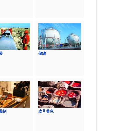
装
储罐
黏剂
皮革着色