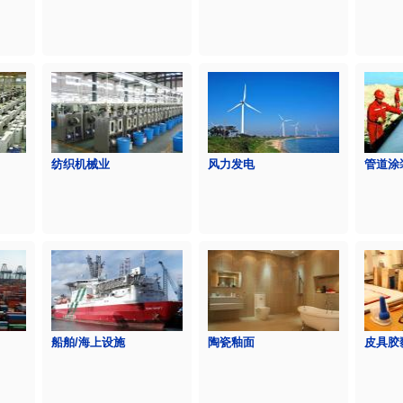
纺织机械业
风力发电
管道涂
船舶/海上设施
陶瓷釉面
皮具胶