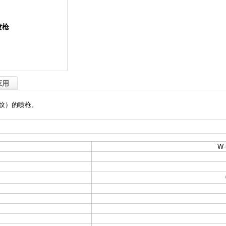
喷枪
应用
纹）的喷枪。
W-