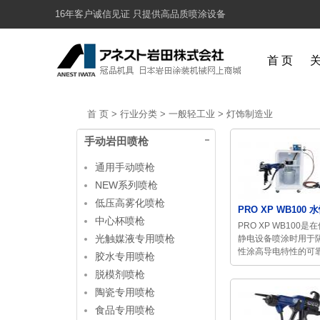
16年客户诚信见证 只提供高品质喷涂设备
首 页
首 页
>
行业分类
>
一般轻工业
>
灯饰制造业
手动岩田喷枪
通用手动喷枪
NEW系列喷枪
低压高雾化喷枪
PRO XP WB100 水
中心杯喷枪
PRO XP WB100是
光触媒液专用喷枪
静电设备喷涂时用于
性涂高导电特性的可靠方
胶水专用喷枪
脱模剂喷枪
陶瓷专用喷枪
食品专用喷枪