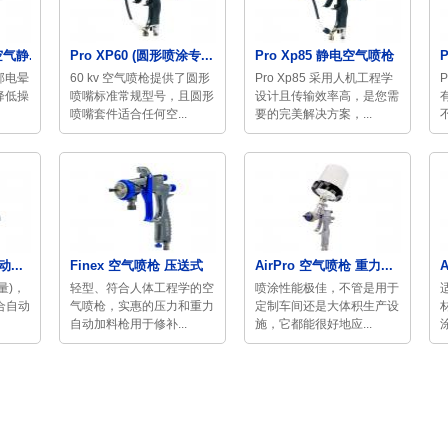
气静...
Pro XP60 (圆形喷涂专...
Pro Xp85 静电空气喷枪
部电晕
60 kv 空气喷枪提供了圆形
Pro Xp85 采用人机工程学
P
降低操
喷嘴标准常规型号，且圆形
设计且传输效率高，是您需
喷嘴套件适合任何空...
要的完美解决方案，...
...
Finex 空气喷枪 压送式
AirPro 空气喷枪 重力...
量)，
轻型、符合人体工程学的空
喷涂性能极佳，不管是用于
符合自动
气喷枪，实惠的压力和重力
定制车间还是大体积生产设
自动加料枪用于修补...
施，它都能很好地应...