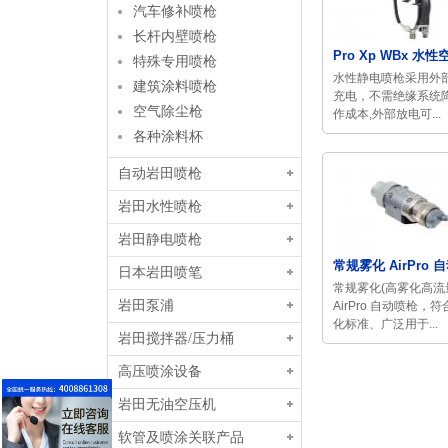
汽车修补喷枪
长杆内壁喷枪
Pro Xp WBx 水性空
特殊专用喷枪
水性静电喷枪采用外
建筑涂料喷枪
充电，不需绝缘系统
空气除尘枪
作成本,外部放电可...
各种涂料杯
自动岩田喷枪
岩田水性喷枪
岩田静电喷枪
常规雾化 AirPro 自动
日本岩田喷笔
常规雾化(高雾化高流
岩田泵浦
AirPro 自动喷枪，
化标准、广泛用于...
岩田搅拌器/压力桶
高压喷涂设备
岩田无油空压机
软管及喷涂关联产品