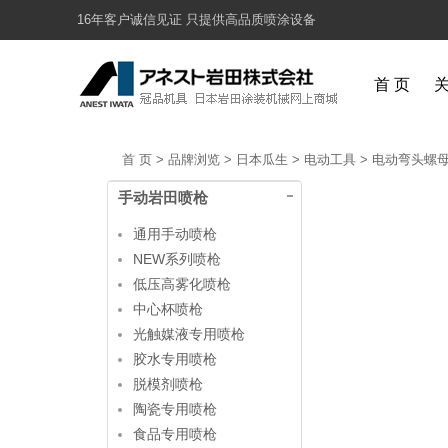
16年客户诚信见证 只提供高品质喷涂设备
首 页
首 页
>
品牌浏览
>
日本瓜生
>
电动工具
>
电动弯头螺
手动岩田喷枪
通用手动喷枪
NEW系列喷枪
低压高雾化喷枪
中心杯喷枪
光触媒液专用喷枪
胶水专用喷枪
脱模剂喷枪
陶瓷专用喷枪
食品专用喷枪