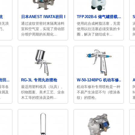
统
日本ANEST IWATA岩田 B...
TFPJ02B-6 储气罐搭载...
料无浪
通过波纹管密封来隔离涂料
使用此合成树脂活塞，无需
巧。
室和空气室，实现了滑动部
使用以往活塞必须安装的卡
分维护周期的长期化...
圈，解决了烧结或卡...
田...
RG-3L 专用丸吹喷枪
W-50-124BPG 机动车修...
器等各
最适用塑料模具（玩具）、
机动车修补专用喷枪是一种
除屑及
织物图案、美术工艺、业余
不易产生涂层不匀（喷涂条
.
木工等的喷涂及染料...
纹）的喷枪。