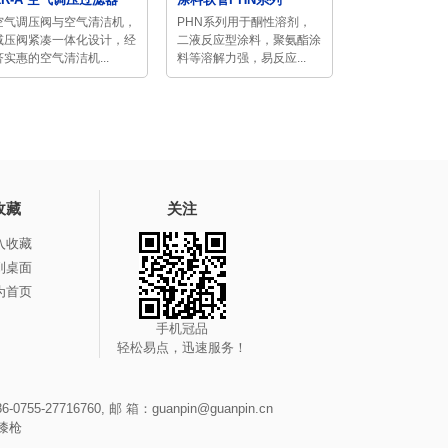
空气调压阀与空气清洁机，
PHN系列用于酮性溶剂，
减压阀紧凑一体化设计，经
二液反应型涂料，聚氨酯涂
济实惠的空气清洁机...
料等溶解力强，易反应...
收藏
关注
入收藏
到桌面
为首页
手机冠品
轻松易点，迅速服务！
-27716760, 邮 箱：guanpin@guanpin.cn
漆枪