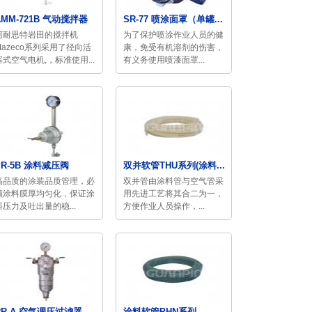
AMM-721B 气动搅拌器
SR-77 喷涂面罩（单罐...
阿耐思特岩田的搅拌机
为了保护喷涂作业人员的健
Mazeco系列采用了径向活
康，免受有机溶剂的伤害，
塞式空气电机,，标准使用...
有义务使用喷漆面罩...
PR-5B 涂料减压阀
双并软管THU系列(涂料...
高品质的涂装品质管理，必
双并管由涂料管与空气管采
须涂料膜厚均匀化，保证涂
用先进工艺将其合二为一，
料压力及吐出量的稳...
方便作业人员操作，...
RR-A 空气调压过滤器
涂料软管PHN系列