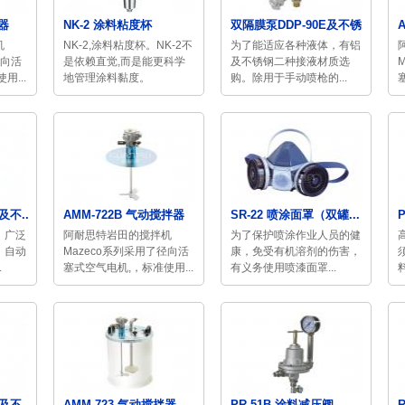
拌器
NK-2 涂料粘度杯
双隔膜泵DDP-90E及不锈...
机
NK-2,涂料粘度杯。NK-2不
为了能适应各种液体，有铝
径向活
是依赖直觉,而是能更科学
及不锈钢二种接液材质选
用...
地管理涂料黏度。
购。除用于手动喷枪的...
及不...
AMM-722B 气动搅拌器
SR-22 喷涂面罩（双罐...
，广泛
阿耐思特岩田的搅拌机
为了保护喷涂作业人员的健
、自动
Mazeco系列采用了径向活
康，免受有机溶剂的伤害，
.
塞式空气电机,，标准使用...
有义务使用喷漆面罩...
及不...
AMM-723 气动搅拌器
PR-51B 涂料减压阀