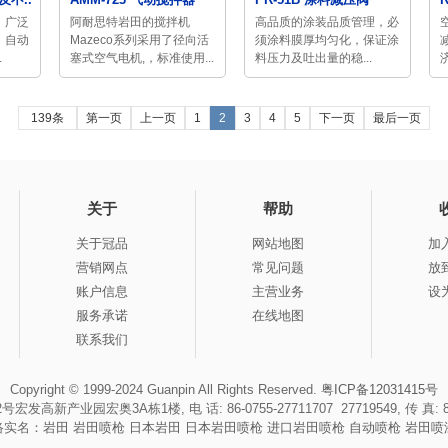
，广泛
阿耐思特岩田的搅拌机
高品质的涂装品质管理，必
、自动
Mazeco系列采用了径向活
须涂料膜厚均匀化，保证涂
.
塞式空气电机,，标准使用...
料压力及吐出量的稳...
139条
第一页
上一页
1
2
3
4
5
下一页
最后一页
关于
帮助
关于冠品
网站地图
加
营销网点
常见问题
放
账户信息
主营业务
设
服务承诺
在线地图
联系我们
Copyright © 1999-2024 Guanpin All Rights Reserved.
粤ICP备12031415号
园宏奥3A栋1楼, 电 话: 86-0755-27711707 27719549, 传 真: 86-0755
络实名：
岩田
岩田喷枪
日本岩田
日本岩田喷枪
进口岩田喷枪
自动喷枪
岩田喷