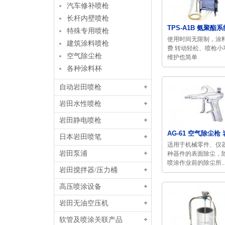
汽车修补喷枪
长杆内壁喷枪
TPS-A1B 氨聚酯系
特殊专用喷枪
使用时间无限制，涂
建筑涂料喷枪
费 转动轻松、喷枪小
空气除尘枪
维护也简单
各种涂料杯
自动岩田喷枪
岩田水性喷枪
岩田静电喷枪
AG-61 空气除尘枪 岩
日本岩田喷笔
适用于机械零件、仪
岩田泵浦
种器件的表面除尘，
喷涂作业前的除尘所..
岩田搅拌器/压力桶
高压喷涂设备
岩田无油空压机
软管及喷涂关联产品