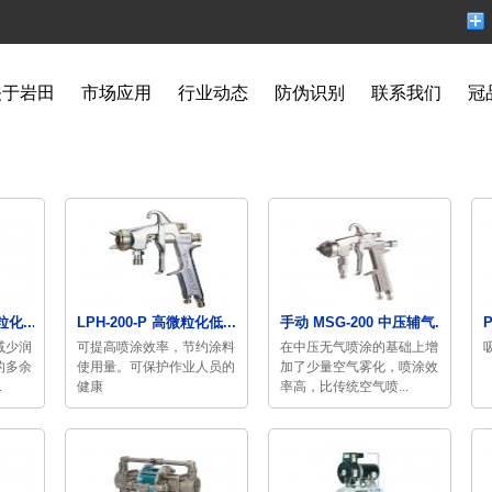
关于岩田
市场应用
行业动态
防伪识别
联系我们
冠
粒化...
LPH-200-P 高微粒化低...
手动 MSG-200 中压辅气...
减少润
可提高喷涂效率，节约涂料
在中压无气喷涂的基础上增
的多余
使用量。可保护作业人员的
加了少量空气雾化，喷涂效
.
健康
率高，比传统空气喷...