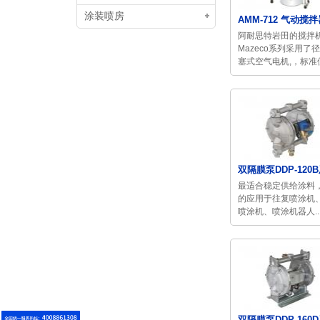
涂装喷房
AMM-712 气动搅
阿耐思特岩田的搅拌
Mazeco系列采用了
塞式空气电机,，标准使
双隔膜泵DDP-120B
最适合稳定供给涂料
的应用于往复喷涂机
喷涂机、喷涂机器人..
双隔膜泵DDP-160D