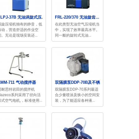
SLPJ-37B 无油涡旋式压...
FRL-220/370 无油旋齿...
涡旋压缩机独有的静音，低
在此类型无油空气压缩机当
振动，营造舒适的作业空
中，实现了效率最高水平。
间。无论是现场安装还...
同一般的旋转式无油...
AMM-711 气动搅拌器
双隔膜泵DDP-70B及不锈...
阿耐思特岩田的搅拌机
双隔膜泵DDP-70系列最适
Mazeco系列采用了径向活
合少量喷涂及狭小的空间安
塞式空气电机,，标准使用...
装，为了能适应各种液...