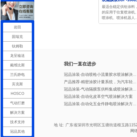
最适合稳定供给涂料
的应用于往复喷涂机
喷涂机、喷涂机器人..
岩田
固瑞克
钛姆勒
龙呈输送
我们一直在进步
戴维比斯
冠品涂装-自动喷枪小流量胶水喷涂解决...
兰氏静电
产品推荐-精密涂胶计量系统，为汽车轻...
宾克斯
冠品涂装-气动隔膜泵供料集成喷涂解决...
HOSCO
冠品涂装-自动化皮革空气喷涂解决方案
气动打磨
冠品涂装-自动化五金件静电喷涂解决方...
解决方案
技术支持
地 址: 广东省深圳市光明区玉塘街道根玉路1152号宏发高新产业
网
冠品其他