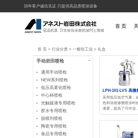
16年客户诚信见证 只提供高品质喷涂设备
首 页
首 页
>
行业分类
>
一般轻工业
>
礼盒
手动岩田喷枪
通用手动喷枪
NEW系列喷枪
低压高雾化喷枪
LPH-101-LVS 高微
中心杯喷枪
采用低压低空气量，
光触媒液专用喷枪
色和涂面修整喷涂时
漆雾，提高了可作业..
胶水专用喷枪
脱模剂喷枪
陶瓷专用喷枪
食品专用喷枪