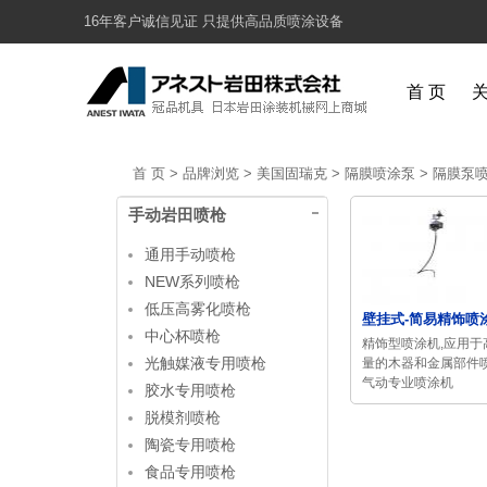
16年客户诚信见证 只提供高品质喷涂设备
首 页
首 页
>
品牌浏览
>
美国固瑞克
>
隔膜喷涂泵
>
隔膜泵喷涂
手动岩田喷枪
通用手动喷枪
NEW系列喷枪
低压高雾化喷枪
壁挂式-简易精饰喷涂裸
中心杯喷枪
精饰型喷涂机,应用于
光触媒液专用喷枪
量的木器和金属部件
气动专业喷涂机
胶水专用喷枪
脱模剂喷枪
陶瓷专用喷枪
食品专用喷枪