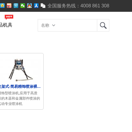
全国服务热线：
4008 861 308
品机具
名称
支架式-简易精饰喷涂裸...
精饰型喷涂机,应用于高质
量的木器和金属部件喷涂的
气动专业喷涂机